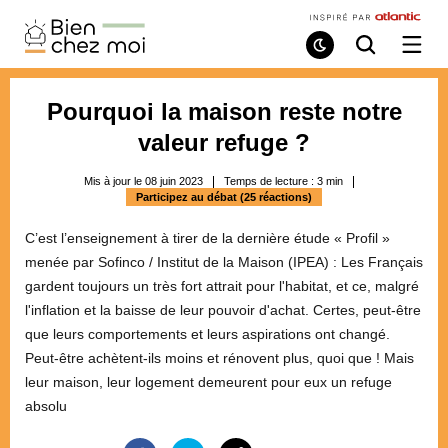
Bien
Chez
Mode
Recherche
Ouvri
de
/
Moi
lecture
ferme
le
Pourquoi la maison reste notre
menu
valeur refuge ?
Mis à jour le 08 juin 2023
Temps de lecture :
3
min
Participez au débat (25 réactions)
C’est l’enseignement à tirer de la dernière étude « Profil »
menée par Sofinco / Institut de la Maison (IPEA) : Les Français
gardent toujours un très fort attrait pour l'habitat, et ce, malgré
l'inflation et la baisse de leur pouvoir d'achat. Certes, peut-être
que leurs comportements et leurs aspirations ont changé.
Peut-être achètent-ils moins et rénovent plus, quoi que ! Mais
leur maison, leur logement demeurent pour eux un refuge
absolu