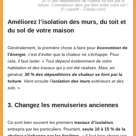
30 % des déperditions de chaleur se font par la
toiture. Commencez donc par bien isoler votre toit !
(© LianeM – Fotolia.com)
Améliorez l’isolation des murs, du toit et
du sol de votre maison
Généralement, la première chose à faire pour
économiser de
l’énergie
, c’est d’éviter que la chaleur ne s’échappe. Pour
cela, il faut isoler. «
Tout dépend évidemment de votre
habitation et des travaux qui y ont été réalisés. Mais, en
général,
30 % des déperditions de chaleur se font par la
toiture
. Vient ensuite l’
isolation des murs
extérieurs et des
sols.
»
3. Changez les menuiseries anciennes
Ce sont bien souvent les premiers
travaux d’isolation
entrepris par les particuliers. Pourtant,
seule 10 à 15 % de la
chaleur s’échappe par les fenêtres
. «
Il faut bien choisir vos