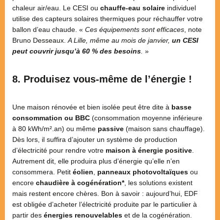
chaleur air/eau. Le CESI ou
chauffe-eau solaire
individuel
utilise des capteurs solaires thermiques pour réchauffer votre
ballon d’eau chaude. «
Ces équipements sont efficaces
, note
Bruno Desseaux.
A Lille, même au mois de janvier,
un CESI
peut couvrir jusqu’à 60 % des besoins
.
»
8. Produisez vous-même de l’énergie !
Une maison rénovée et bien isolée peut être dite à
basse
consommation ou BBC
(consommation moyenne inférieure
à 80 kWh/m².an) ou même
passive
(maison sans chauffage).
Dès lors, il suffira d’ajouter un système de production
d’électricité pour rendre votre
maison à énergie positive
.
Autrement dit, elle produira plus d’énergie qu’elle n’en
consommera. Petit
éolien
,
panneaux photovoltaïques
ou
encore
chaudière à cogénération*
, les solutions existent
mais restent encore chères. Bon à savoir : aujourd’hui, EDF
est obligée d’acheter l’électricité produite par le particulier à
partir des
énergies renouvelables
et de la cogénération.