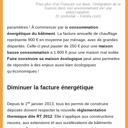
Pour plus d’un Français sur deux, l’intégration de la
maison dans son environnement est une
préoccupation.
(© ponsulak – Fotolia.com)
paramètres ! À commencer par la
consommation
énergétique du bâtiment
. La facture annuelle de chauffage
représente 900 € en moyenne par ménage, avec de grandes
disparités. Celle-ci peut passer de 250 € pour une
maison
basse consommation
à 1 800 € pour une maison mal isolée.
Faire construire sa maison écologique
peut ainsi permettre
de répondre à des enjeux aussi bien écologiques
qu’économiques !
Diminuer la facture énergétique
er
Depuis le 1
janvier 2013, tous les permis de construire
déposés doivent respecter la nouvelle
réglementation
thermique dite RT 2012
. Elle s’applique aux constructions
neuves, aux extensions et aux surélévations de bâtiments