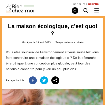
Bien
Chez
Mode
Recherche
Ouvri
de
/
Moi
lecture
ferme
le
La maison écologique, c’est quoi
menu
?
Mis à jour le 19 avril 2023
Temps de lecture :
4
min
Vous êtes soucieux de l'environnement et vous souhaitez vous
faire construire une « maison écologique » ? De la démarche
énergétique à une conception plus globale, petit tour des
notions à connaître pour y voir un peu plus clair.
Partager l'article :