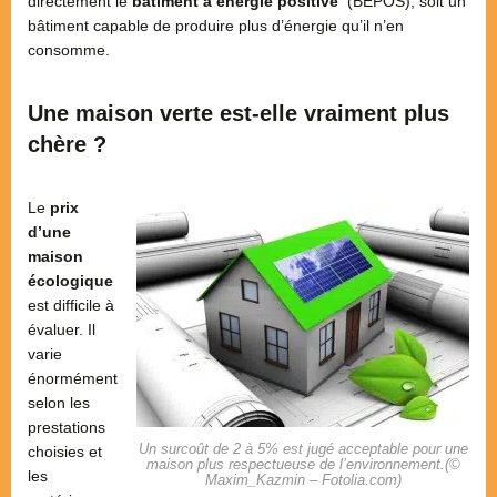
directement le
bâtiment à énergie positive
(BEPOS), soit un
bâtiment capable de produire plus d’énergie qu’il n’en
consomme.
Une maison verte est-elle vraiment plus
chère ?
Le
prix
d’une
maison
écologique
est difficile à
évaluer. Il
varie
énormément
selon les
prestations
Un surcoût de 2 à 5% est jugé acceptable pour une
choisies et
maison plus respectueuse de l’environnement.(©
les
Maxim_Kazmin – Fotolia.com)