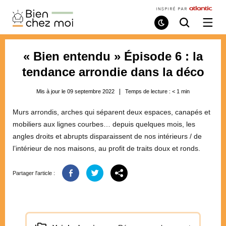
Bien
Chez
Mode
Recherche
Ouvri
de
/
Moi
lecture
ferme
le
« Bien entendu » Épisode 6 : la
menu
tendance arrondie dans la déco
Mis à jour le 09 septembre 2022
Temps de lecture :
< 1
min
Murs arrondis, arches qui séparent deux espaces, canapés et
mobiliers aux lignes courbes… depuis quelques mois, les
angles droits et abrupts disparaissent de nos intérieurs / de
l’intérieur de nos maisons, au profit de traits doux et ronds.
Partager l'article :