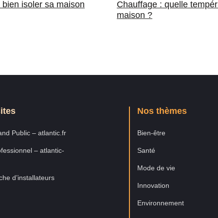
bien isoler sa maison
Chauffage : quelle tempér
maison ?
ites
Nos thèmes
nd Public – atlantic.fr
Bien-être
fessionnel – atlantic-
Santé
Mode de vie
he d’installateurs
Innovation
Environnement