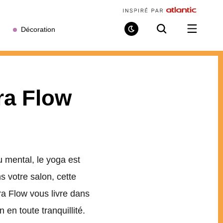
Décoration
Mode
Recherche
Ouvrir
de
/
lecture
fermer
le
menu
ra Flow
u mental, le yoga est
s votre salon, cette
ra Flow vous livre dans
 en toute tranquillité.