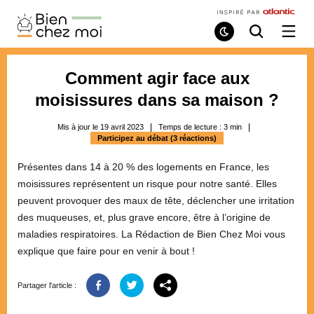
Bien
Chez
Mode
Recherche
Ouvri
de
/
Moi
lecture
ferme
le
Comment agir face aux
menu
moisissures dans sa maison ?
Mis à jour le 19 avril 2023
Temps de lecture :
3
min
Participez au débat (3 réactions)
Présentes dans 14 à 20 % des logements en France, les
moisissures représentent un risque pour notre santé. Elles
peuvent provoquer des maux de tête, déclencher une irritation
des muqueuses, et, plus grave encore, être à l’origine de
maladies respiratoires. La Rédaction de Bien Chez Moi vous
explique que faire pour en venir à bout !
Partager l'article :