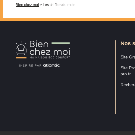
Bien chez moi
>
Les chiffres du mois
Nos s
Bien
Chez
Moi
Site Gra
Site Pro
pro.fr
Recherc