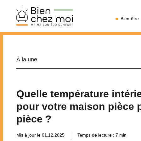
Bien
Bien-être
Chez
Moi
Confort
thermique
À la une
et
économies
Quelle température intéri
pour votre maison pièce 
d’énergie
pièce ?
Mis à jour le 01.12.2025
Temps de lecture :
7
min