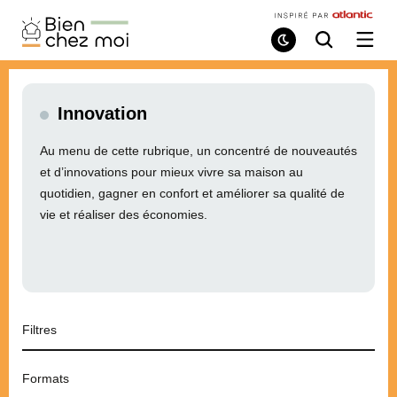
Bien
Chez
Mode
Recherche
Ouvri
de
/
Moi
lecture
ferme
le
menu
Innovation
Au menu de cette rubrique, un concentré de nouveautés
et d’innovations pour mieux vivre sa maison au
quotidien, gagner en confort et améliorer sa qualité de
vie et réaliser des économies.
Filtres
Formats