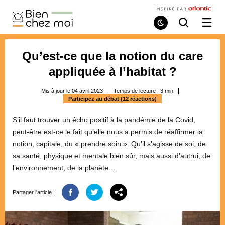
Bien
Chez
Mode
Recherche
Ouvri
de
/
Moi
lecture
ferme
le
Qu’est-ce que la notion du care
menu
appliquée à l’habitat ?
Mis à jour le 04 avril 2023
Temps de lecture :
3
min
Participez au débat (12 réactions)
S’il faut trouver un écho positif à la pandémie de la Covid,
peut-être est-ce le fait qu’elle nous a permis de réaffirmer la
notion, capitale, du « prendre soin ». Qu’il s’agisse de soi, de
sa santé, physique et mentale bien sûr, mais aussi d’autrui, de
l’environnement, de la planète…
Partager l'article :