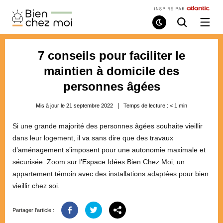
Bien
Chez
Mode
Recherche
Ouvri
de
/
Moi
lecture
ferme
le
7 conseils pour faciliter le
menu
maintien à domicile des
personnes âgées
Mis à jour le 21 septembre 2022
Temps de lecture :
< 1
min
Si une grande majorité des personnes âgées souhaite vieillir
dans leur logement, il va sans dire que des travaux
d’aménagement s’imposent pour une autonomie maximale et
sécurisée. Zoom sur l’Espace Idées Bien Chez Moi, un
appartement témoin avec des installations adaptées pour bien
vieillir chez soi.
Partager l'article :