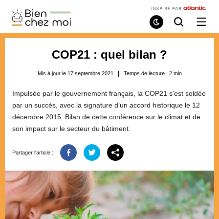
Bien
Chez
Mode
Recherche
Ouvri
de
/
Moi
lecture
ferme
le
COP21 : quel bilan ?
menu
Mis à jour le 17 septembre 2021
Temps de lecture :
2
min
Impulsée par le gouvernement français, la COP21 s’est soldée
par un succès, avec la signature d’un accord historique le 12
décembre 2015. Bilan de cette conférence sur le climat et de
son impact sur le secteur du bâtiment.
Partager l'article :