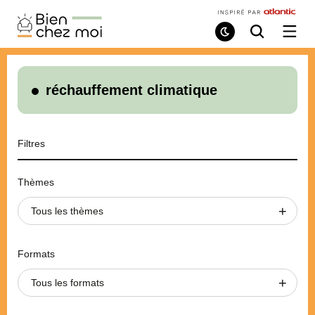
Bien
Chez
Mode
Recherche
Ouvri
de
/
Moi
lecture
ferme
le
menu
réchauffement climatique
Filtres
Thèmes
Tous les thèmes
Formats
Tous les formats