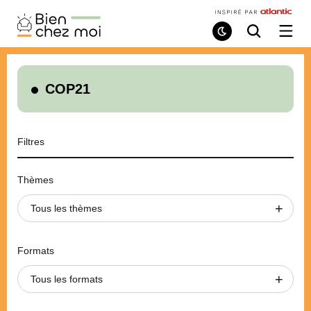
Bien
Chez
Mode
Recherche
Ouvri
de
/
Moi
lecture
ferme
le
menu
COP21
Filtres
Thèmes
Tous les thèmes
Formats
Tous les formats