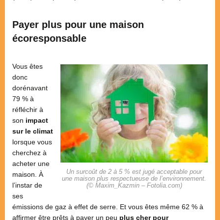
Payer plus pour une maison
écoresponsable
Vous êtes
donc
dorénavant
79 % à
réfléchir à
son
impact
sur le climat
lorsque vous
cherchez à
acheter une
Un surcoût de 2 à 5 % est jugé acceptable pour
maison. À
une maison plus respectueuse de l’environnement.
l’instar de
(© Maxim_Kazmin – Fotolia.com)
ses
émissions de gaz à effet de serre. Et vous êtes même 62 % à
affirmer être prêts à payer un peu
plus cher pour