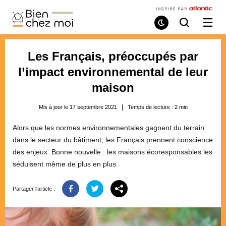
Bien
Chez
Mode
Recherche
Ouvri
de
/
Moi
lecture
ferme
le
Les Français, préoccupés par
menu
l’impact environnemental de leur
maison
Mis à jour le 17 septembre 2021
Temps de lecture :
2
min
Alors que les normes environnementales gagnent du terrain
dans le secteur du bâtiment, les Français prennent conscience
des enjeux. Bonne nouvelle : les maisons écoresponsables les
séduisent même de plus en plus.
Partager l'article :