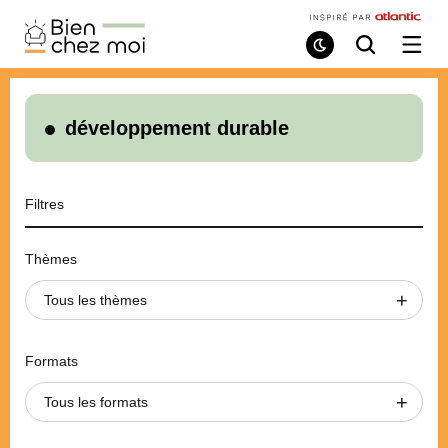
Bien
Chez
Mode
Recherche
Ouvri
de
/
Moi
lecture
ferme
le
menu
développement durable
Filtres
Thèmes
Tous les thèmes
Formats
Tous les formats