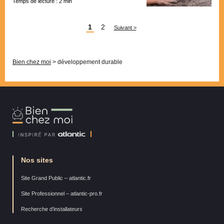
Temps de lecture :
2
min
Pagination
1
2
Suivant >
Bien chez moi
>
développement durable
Bien
Chez
Moi
Nos sites
Site Grand Public – atlantic.fr
Site Professionnel – atlantic-pro.fr
Recherche d’installateurs