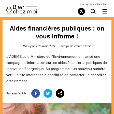
Bien
Chez
Mode
Recherche
Ouvri
de
/
Moi
lecture
ferme
le
Aides financières publiques : on
menu
vous informe !
Mis à jour le 25 mars 2022
Temps de lecture :
3
min
L'ADEME et le Ministère de l'Environnement ont lancé une
campagne d'information sur les aides financières publiques de
rénovation énergétique. Au programme : un nouveau numéro
vert, un site Internet et la possibilité de contacter un conseiller
gratuitement.
Partager l'article :