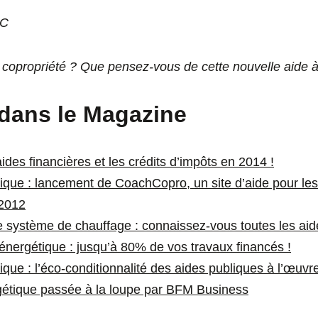
dC
copropriété ? Que pensez-vous de cette nouvelle aide à
i dans le Magazine
aides financières et les crédits d’impôts en 2014 !
que : lancement de CoachCopro, un site d’aide pour les
2012
e système de chauffage : connaissez-vous toutes les ai
énergétique : jusqu’à 80% de vos travaux financés !
que : l’éco-conditionnalité des aides publiques à l’œuvre
gétique passée à la loupe par BFM Business