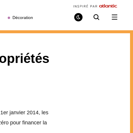
Décoration
Mode
Recherche
Ouvrir
de
/
lecture
fermer
le
menu
ropriétés
1er janvier 2014, les
éro pour financer la