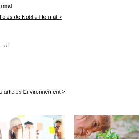
ermal
rticles de Noëlle Hermal >
ussi !
es articles Environnement >