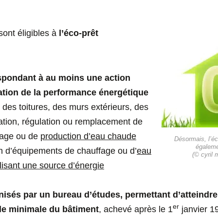
sont éligibles à
l’éco-prêt
spondant à au moins une action
ation de la performance énergétique
 des toitures, des murs extérieurs, des
lation, régulation ou remplacement de
fage ou de
production d’eau chaude
Désormais, l’éc
égaleme
ion d’équipements de chauffage ou d’
eau
(© cyril 
ilisant une source d’énergie
nisés par un bureau d’études, permettant d’atteindr
er
le minimale du bâtiment
, achevé après le 1
janvier 1