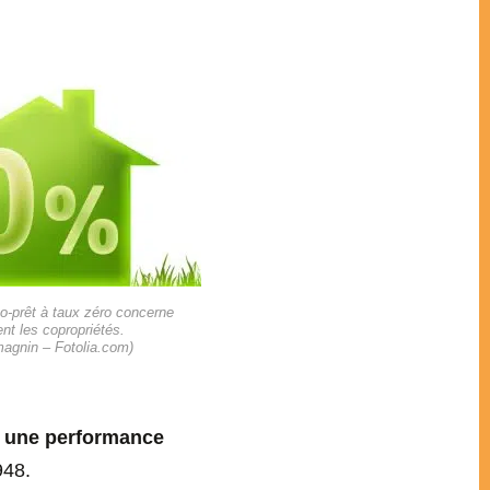
o-prêt à taux zéro concerne
nt les copropriétés.
magnin – Fotolia.com)
e une performance
948.