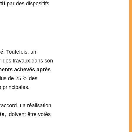
tif
par des dispositifs
té
. Toutefois, un
er des travaux dans son
iments achevés après
plus de 25 % des
 principales.
’accord. La réalisation
és,
doivent être votés