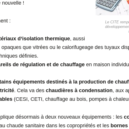
 nouvelle !
ent :
Le CITE rempla
développement
ériaux d’isolation thermique
, aussi
s opaques que vitrées ou le calorifugeage des tuyaux di
hniques définies.
reils de régulation et de chauffage
en maison individu
tains équipements destinés à la production de chau
tricité
. Cela va des
chaudières à condensation
, aux a
ables
(CESI, CETI, chauffage au bois, pompes à chaleur
plique désormais à deux nouveaux équipements : les
c
eau chaude sanitaire dans les copropriétés et les
bornes