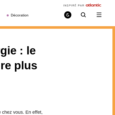
Décoration
Mode
Recherche
Ouvrir
de
/
lecture
fermer
le
menu
ie : le
re plus
 chez vous. En effet,