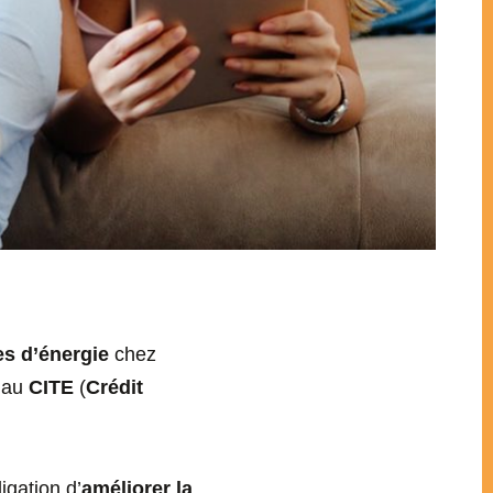
es d’énergie
chez
e au
CITE
(
Crédit
igation d’
améliorer la