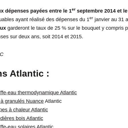
er
ux dépenses payées entre le 1
septembre 2014 et l
er
uables ayant réalisé des dépenses du 1
janvier au 31 
aux
garderont le taux de 25 % sur le bouquet y compris p
nses sur deux ans, soit 2014 et 2015.
dC
s Atlantic :
uffe-eau thermodynamique Atlantic
e à granulés Nuance
Atlantic
es à chaleur Atlantic
dières bois Atlantic
ffe-eau solaires Atlantic