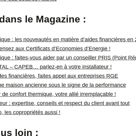
 dans le Magazine :
que : les nouveautés en matière d’aides financières en 
ensez aux Certificats d’Economies d’Energie !
que : faites-vous aider par un conseiller PRIS (Point Rén
AL – CAPEB… parlez-en à votre installateur !
des financières, faites appel aux entreprises RGE
ne maison ancienne sous le signe de la performance
ur de confort thermique, votre allié irremplaçable !
teur : expertise, conseils et respect du client avant tout
, les copropriétés aussi !
us loin :