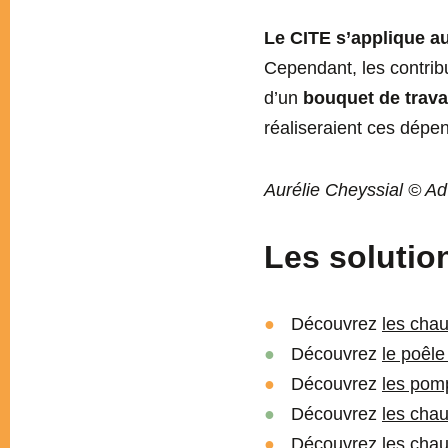
Le CITE s’applique a
Cependant, les contrib
d’un
bouquet de trav
réaliseraient ces dépe
Aurélie Cheyssial © A
Les solution
Découvrez
les cha
Découvrez
le poêl
Découvrez
les pomp
Découvrez
les chau
Découvrez
les chau