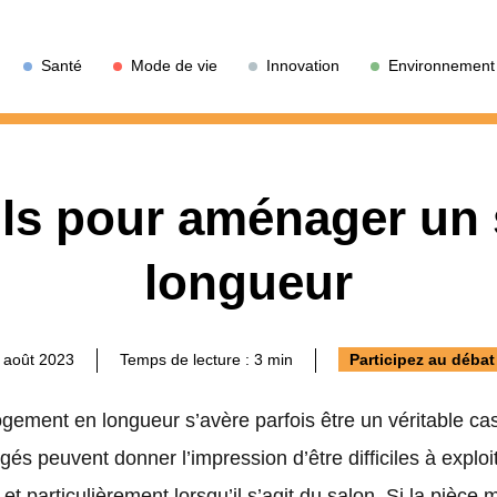
Santé
Mode de vie
Innovation
Environnement
ils pour aménager un 
longueur
8 août 2023
Temps de lecture :
3
min
Participez au débat
ment en longueur s’avère parfois être un véritable casse
ngés peuvent donner l’impression d’être difficiles à exploi
et particulièrement lorsqu’il s’agit du salon. Si la pièce 