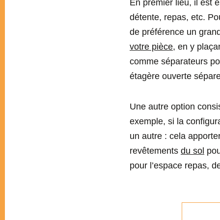
En premier lieu, il est 
détente, repas, etc. Po
de préférence un grand
votre pièce
, en y plaça
comme séparateurs pour
étagère ouverte séparer
Une autre option consis
exemple, si la configur
un autre : cela apporte
revêtements
du sol
pou
pour l’espace repas, d