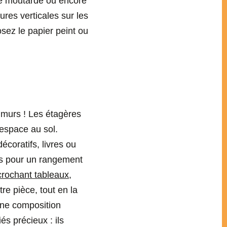
une moutarde ou encore
res verticales sur les
osez le papier peint ou
s murs ! Les étagères
espace au sol.
écoratifs, livres ou
rs pour un rangement
crochant tableaux
,
e pièce, tout en la
une composition
és précieux : ils