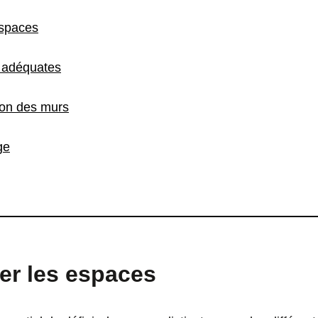
espaces
s adéquates
tion des murs
ge
ter les espaces