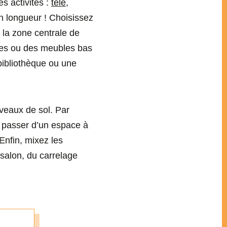
es activités :
télé
,
en longueur ! Choisissez
 la zone centrale de
ères ou des meubles bas
bibliothèque ou une
iveaux de sol. Par
r passer d’un espace à
 Enfin, mixez les
 salon, du carrelage