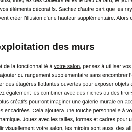
insi, intégrez des couleurs telles le bleu canard, le ja
os éléments décoratifs. Sachez d’autre part que les rayu
ent créer l’illusion d’une hauteur supplémentaire. Alors 
exploitation des murs
et de la fonctionnalité à
votre salon
, pensez à utiliser vo
’ajouter du rangement supplémentaire sans encombrer l’
er des étagères flottantes ouvertes pour exposer objets d
ez également les combiner avec des niches ou des tiroi
 plus créatifs pourront imaginer une galerie murale en
ac
s encadrées. Cela ajoutera une touche personnelle à votr
ynamique. Jouez avec les tailles, formes et cadres pour 
ir visuellement votre salon, les miroirs sont aussi des alli