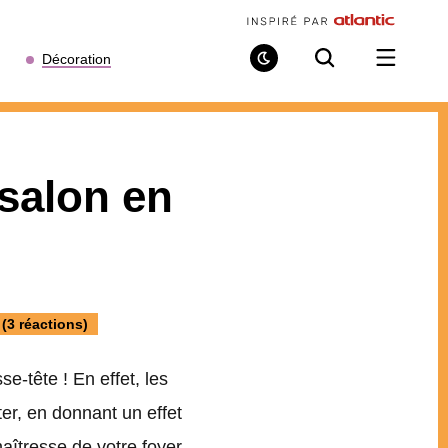
Décoration
Mode
Recherche
Ouvrir
de
/
lecture
fermer
le
menu
salon en
 (3 réactions)
-tête ! En effet, les
ter, en donnant un effet
maîtresse de votre foyer