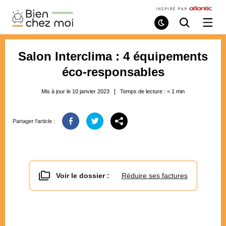
Bien
Chez
Mode
Recherche
Ouvri
de
/
Moi
lecture
ferme
le
Salon Interclima : 4 équipements
menu
éco-responsables
Mis à jour le 10 janvier 2023
Temps de lecture :
< 1
min
Partager l'article :
Voir le dossier :
Réduire ses factures