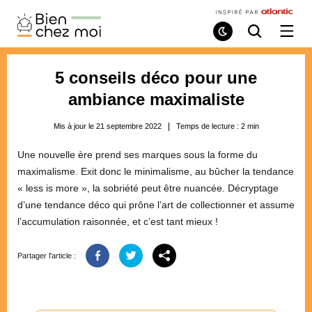
Bien
Chez
Mode
Recherche
Ouvri
de
/
Moi
lecture
ferme
le
5 conseils déco pour une
menu
ambiance maximaliste
Mis à jour le 21 septembre 2022
Temps de lecture :
2
min
Une nouvelle ère prend ses marques sous la forme du
maximalisme. Exit donc le minimalisme, au bûcher la tendance
« less is more », la sobriété peut être nuancée. Décryptage
d’une tendance déco qui prône l’art de collectionner et assume
l’accumulation raisonnée, et c’est tant mieux !
Partager l'article :