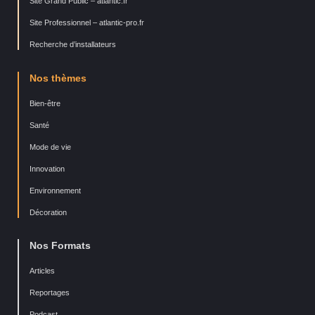
Site Grand Public – atlantic.fr
Site Professionnel – atlantic-pro.fr
Recherche d’installateurs
Nos thèmes
Bien-être
Santé
Mode de vie
Innovation
Environnement
Décoration
Nos Formats
Articles
Reportages
Podcast