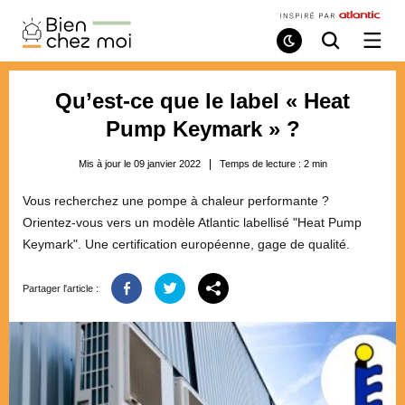
Bien
Chez
Mode
Recherche
Ouvri
de
/
Moi
lecture
ferme
le
Qu’est-ce que le label « Heat
menu
Pump Keymark » ?
Mis à jour le 09 janvier 2022
Temps de lecture :
2
min
Vous recherchez une pompe à chaleur performante ?
Orientez-vous vers un modèle Atlantic labellisé "Heat Pump
Keymark". Une certification européenne, gage de qualité.
Partager l'article :