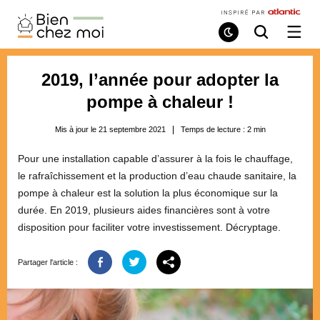
Bien
Chez
Mode
Recherche
Ouvri
de
/
Moi
lecture
ferme
le
2019, l’année pour adopter la
menu
pompe à chaleur !
Mis à jour le 21 septembre 2021
Temps de lecture :
2
min
Pour une installation capable d’assurer à la fois le chauffage,
le rafraîchissement et la production d’eau chaude sanitaire, la
pompe à chaleur est la solution la plus économique sur la
durée. En 2019, plusieurs aides financières sont à votre
disposition pour faciliter votre investissement. Décryptage.
Partager l'article :