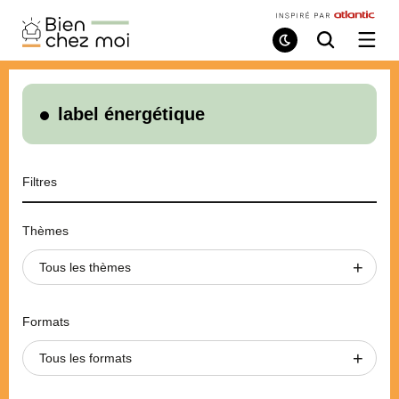
Bien
Chez
Mode
Recherche
Ouvri
de
/
Moi
lecture
ferme
le
menu
label énergétique
Filtres
Thèmes
Tous les thèmes
Formats
Tous les formats