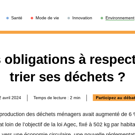
Santé
Mode de vie
Innovation
Environnement
 obligations à respec
trier ses déchets ?
2 avril 2024
Temps de lecture :
2
min
Participez au débat
 production des déchets ménagers avait augmenté de 6 %
t loin de l’objectif de la loi Agec, fixé à 502 kg par habit
on vers une économie circulaire, une nouvelle réglementa