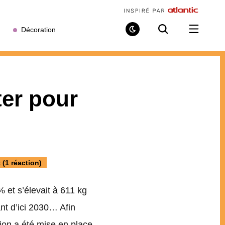
Décoration
Mode
Recherche
Ouvrir
de
/
lecture
fermer
le
menu
ter pour
 (1 réaction)
 et s’élevait à 611 kg
ant d’ici 2030… Afin
tion a été mise en place