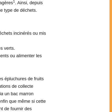
1
nagères
. Ainsi, depuis
 ce type de déchets.
déchets incinérés ou mis
s verts.
ments ou alimenter les
es épluchures de fruits
tions de collecte
ia
un bac marron
 enfin que même si cette
nt de fournir des