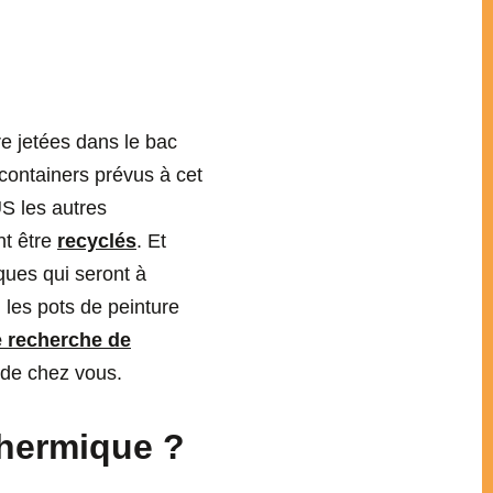
re jetées dans le bac
containers prévus à cet
US les autres
nt être
recyclés
. Et
ques qui seront à
, les pots de peinture
e recherche de
 de chez vous.
thermique ?