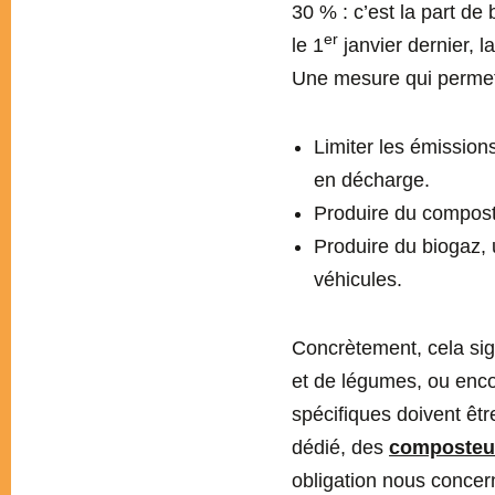
30 % : c’est la part 
er
le 1
janvier dernier, l
Une mesure qui permettr
Limiter les émission
en décharge.
Produire du compost 
Produire du biogaz, 
véhicules.
Concrètement, cela signi
et de légumes, ou encor
spécifiques doivent êt
dédié, des
composteu
obligation nous concern