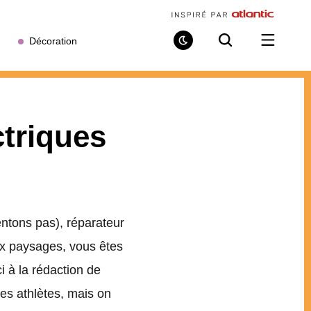
Décoration
Mode
Recherche
Ouvrir
de
/
lecture
fermer
le
menu
ctriques
ntons pas), réparateur
ux paysages, vous êtes
i à la rédaction de
es athlètes, mais on