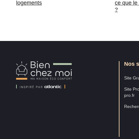
logements
ce que le
?
Nos s
Bien
Chez
Moi
Site Gra
Site Pro
pro.fr
Recherc