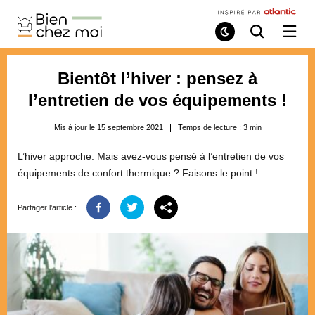
Bien
Chez
Mode
Recherche
Ouvri
de
/
Moi
lecture
ferme
le
Bientôt l’hiver : pensez à
menu
l’entretien de vos équipements !
Mis à jour le 15 septembre 2021
Temps de lecture :
3
min
L’hiver approche. Mais avez-vous pensé à l’entretien de vos
équipements de confort thermique ? Faisons le point !
Partager l'article :