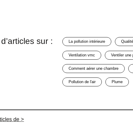
d’articles sur :
la pollution intérieure
Qualit
ventilation vmc
ventiler une
comment aérer une chambre
pollution de l'air
plume
ticles de >