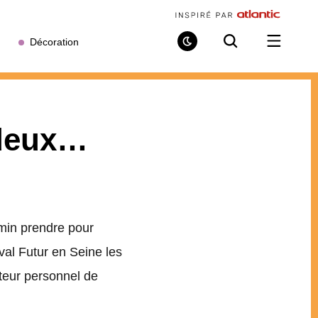
Décoration
Mode
Recherche
Ouvrir
de
/
lecture
fermer
le
menu
 deux…
min prendre pour
tival Futur en Seine les
pteur personnel de