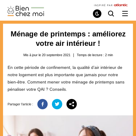
Bien
Chez
Mode
Recherche
Ouvri
de
/
Moi
lecture
ferme
le
Ménage de printemps : améliorez
menu
votre air intérieur !
Mis à jour le 20 septembre 2021
Temps de lecture :
2
min
En cette période de confinement, la qualité d’air intérieur de
notre logement est plus importante que jamais pour notre
bien-être. Comment mener votre ménage de printemps sans
pénaliser votre QAI ? Conseils.
Partager l'article :