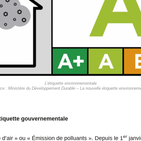
L’étiquette environnementale
ce : Ministère du Développement Durable – La nouvelle étiquette environnem
étiquette gouvernementale
er
é d’air » ou « Émission de polluants ». Depuis le 1
janvi