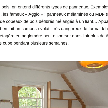
u bois, on entend différents types de panneaux. Exempl
s, les fameux « Agglo » ; panneaux mélaminés ou MDF 
 de copeaux de bois défibrés mélangés à un liant… Appa
t en fait un composé volatil très dangereux, le formald
étagère en aggloméré peut disperser dans l’air plus d
e cube pendant plusieurs semaines.