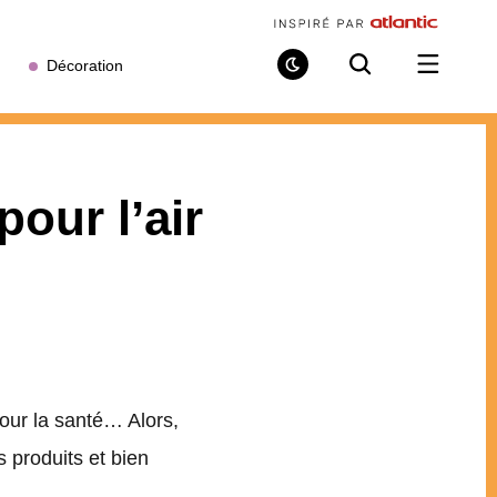
Décoration
Mode
Recherche
Ouvrir
de
/
lecture
fermer
le
menu
pour l’air
our la santé… Alors,
 produits et bien