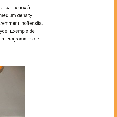
es : panneaux à
(medium density
remment inoffensifs,
éhyde. Exemple de
e 6 microgrammes de