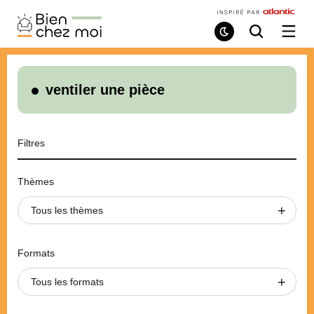
Bien
Chez
Mode
Recherche
Ouvri
de
/
Moi
lecture
ferme
le
menu
ventiler une pièce
Filtres
Thèmes
Tous les thèmes
Formats
Tous les formats