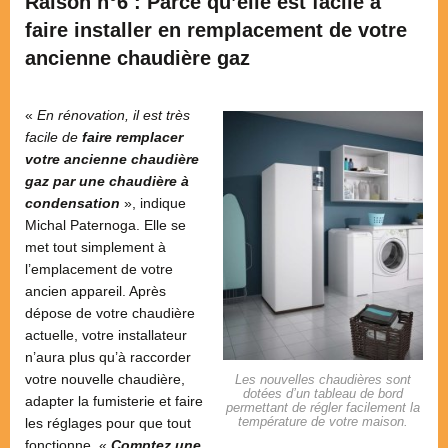
Raison n°6 : Parce qu’elle est facile à
faire installer en remplacement de votre
ancienne chaudière gaz
«
En rénovation, il est très
facile de
faire remplacer
votre ancienne chaudière
gaz par une chaudière à
condensation
», indique
Michal Paternoga. Elle se
met tout simplement à
l’emplacement de votre
ancien appareil. Après
dépose de votre chaudière
actuelle, votre installateur
n’aura plus qu’à raccorder
votre nouvelle chaudière,
Les nouvelles chaudières sont
dotées d’un tableau de bord
adapter la fumisterie et faire
permettant de régler facilement la
température de votre maison.
les réglages pour que tout
fonctionne. «
Comptez une