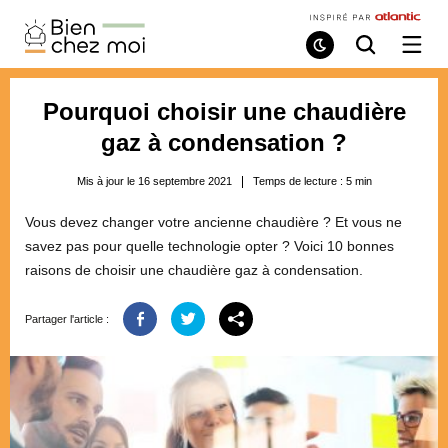
Bien
Chez
Mode
Recherche
Ouvri
de
/
Moi
lecture
ferme
le
Pourquoi choisir une chaudière
menu
gaz à condensation ?
Mis à jour le 16 septembre 2021
Temps de lecture :
5
min
Vous devez changer votre ancienne chaudière ? Et vous ne
savez pas pour quelle technologie opter ? Voici 10 bonnes
raisons de choisir une chaudière gaz à condensation.
Partager l'article :