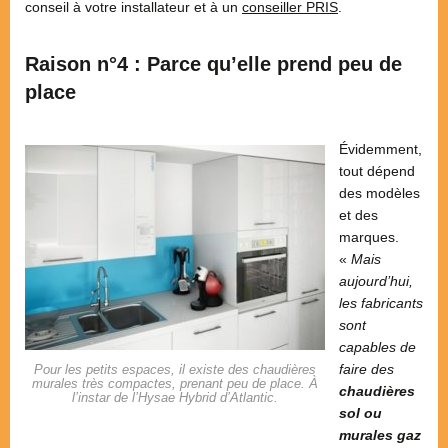
conseil à votre installateur et à un
conseiller PRIS
.
Raison n°4 : Parce qu’elle prend peu de
place
Évidemment,
tout dépend
des modèles
et des
marques.
«
Mais
aujourd’hui,
les fabricants
sont
capables de
faire des
Pour les petits espaces, il existe des chaudières
murales très compactes, prenant peu de place. À
chaudières
l’instar de l’Hysae Hybrid d’Atlantic.
sol ou
murales gaz