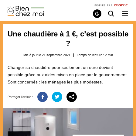
Bien
Chez
Mode
Recherche
Ouvri
de
/
Moi
lecture
ferme
le
Une chaudière à 1 €, c’est possible
menu
?
Mis à jour le 21 septembre 2021
Temps de lecture :
2
min
Changer sa chaudière pour seulement un euro devient
possible grâce aux aides mises en place par le gouvernement.
Sont concernés : les ménages les plus modestes.
Partager l'article :