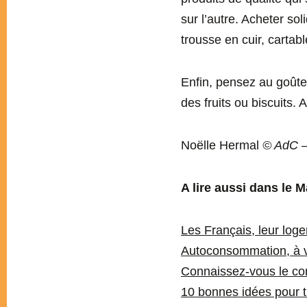
sur l’autre. Acheter sol
trousse en cuir, cartab
Enfin, pensez au goûte
des fruits ou biscuits. 
Noëlle Hermal
© AdC –
A lire aussi dans le M
Les Français, leur log
Autoconsommation, à v
Connaissez-vous le c
10 bonnes idées pour 