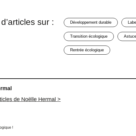
d’articles sur :
développement durable
lab
transition écologique
astuc
rentrée écologique
ermal
rticles de Noëlle Hermal >
ogique !