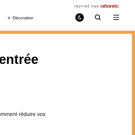
Décoration
Mode
Recherche
Ouvrir
de
/
lecture
fermer
le
menu
entrée
omment réduire vos