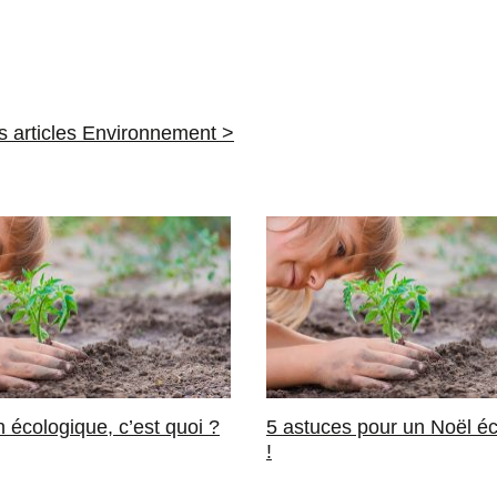
es articles Environnement >
 écologique, c’est quoi ?
5 astuces pour un Noël é
!