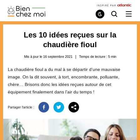
Bien
Chez
Mode
Recherche
Ouvri
de
/
Moi
lecture
ferme
le
Les 10 idées reçues sur la
menu
chaudière fioul
Mis à jour le 16 septembre 2021
Temps de lecture :
5
min
La chaudière fioul a du mal à se départir d’une mauvaise
image. On la dit souvent, à tort, encombrante, polluante,
chère… Brisons donc les idées reçues autour de cet
équipement finalement dans l’air du temps !
Partager l'article :