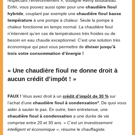
respectant l’environnement
», souligne Rémy Boultareau.
Enfin, vous pouvez aussi opter pour une
chaudière fioul
hybride
, couplant par exemple une
chaudière fioul basse
température
à une pompe à chaleur. Seule la pompe à
chaleur fonctionne en temps normal. La chaudière fioul
n’intervient qu’en cas de températures très froides ou de
besoin en eau chaude exceptionnel. C’est une solution très
économique qui peut vous permettre de
diviser jusqu’à
trois votre consommation d’énergie !
« Une chaudière fioul ne donne droit à
aucun crédit d’impôt ! »
FAUX !
Vous avez droit à un
crédit d’impôt de 30 %
sur
l’achat d’une
chaudière fioul à condensation*
. De quoi vous
aider à sauter le pas. En outre, bien entretenue, une
chaudière fioul à condensation
a une durée de vie
comprise entre 20 et 30 ans. «
C’est un investissement
intelligent et économique
», résume le chauffagiste.