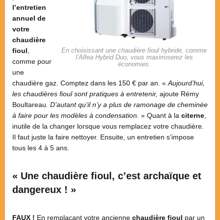
l’entretien
annuel de
votre
chaudière
En choisissant une chaudière fioul hybride, comme
fioul
,
l’Alfea Hybrid Duo, vous maximiserez les
comme pour
économies.
une
chaudière gaz. Comptez dans les 150 € par an. «
Aujourd’hui,
les chaudières fioul sont pratiques à entretenir,
ajoute Rémy
Boultareau
. D’autant qu’il n’y a plus de ramonage de cheminée
à faire pour les modèles à condensation.
» Quant à la
citerne
,
inutile de la changer lorsque vous remplacez votre chaudière.
Il faut juste la faire nettoyer. Ensuite, un entretien s’impose
tous les 4 à 5 ans.
« Une chaudière fioul, c’est archaïque et
dangereux ! »
FAUX !
En remplaçant votre ancienne
chaudière fioul
par un