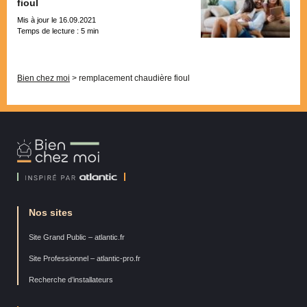
fioul
Mis à jour le 16.09.2021
Temps de lecture :
5
min
Pagination
Bien chez moi
>
remplacement chaudière fioul
Bien
Chez
Moi
Nos sites
Site Grand Public – atlantic.fr
Site Professionnel – atlantic-pro.fr
Recherche d’installateurs