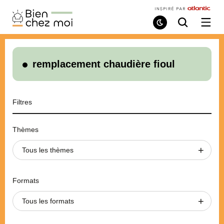
Bien
Chez
Mode
Recherche
Ouvri
de
/
Moi
lecture
ferme
le
menu
remplacement chaudière fioul
Filtres
Thèmes
Tous les thèmes
Formats
Tous les formats