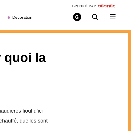
Décoration
Mode
Recherche
Ouvrir
de
/
lecture
fermer
le
menu
r quoi la
udières fioul d’ici
chauffé, quelles sont