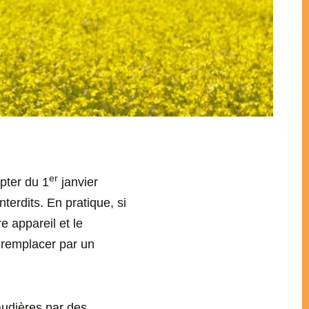
er
mpter du 1
janvier
terdits. En pratique, si
e appareil et le
e remplacer par un
audières par des