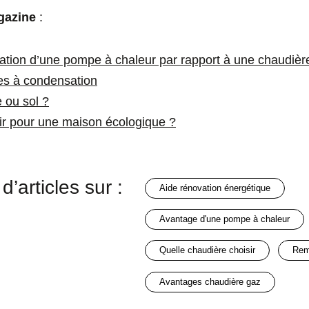
gazine
:
tion d’une pompe à chaleur par rapport à une chaudière
es à condensation
 ou sol ?
ir pour une maison écologique ?
d’articles sur :
aide rénovation énergétique
avantage d'une pompe à chaleur
quelle chaudière choisir
re
avantages chaudière gaz