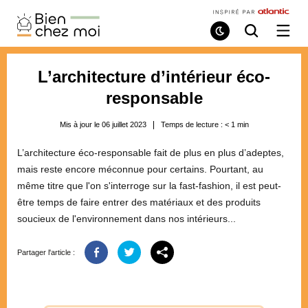
Bien
Chez
Mode
Recherche
Ouvri
de
/
Moi
lecture
ferme
le
L’architecture d’intérieur éco-
menu
responsable
Mis à jour le 06 juillet 2023
Temps de lecture :
< 1
min
L’architecture éco-responsable fait de plus en plus d’adeptes,
mais reste encore méconnue pour certains. Pourtant, au
même titre que l'on s'interroge sur la fast-fashion, il est peut-
être temps de faire entrer des matériaux et des produits
soucieux de l'environnement dans nos intérieurs...
Partager l'article :