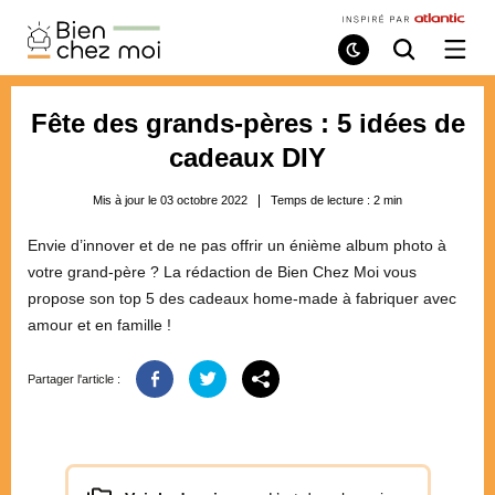
Bien
Chez
Mode
Recherche
Ouvri
de
/
Moi
lecture
ferme
le
Fête des grands-pères : 5 idées de
menu
cadeaux DIY
Mis à jour le 03 octobre 2022
Temps de lecture :
2
min
Envie d’innover et de ne pas offrir un énième album photo à
votre grand-père ? La rédaction de Bien Chez Moi vous
propose son top 5 des cadeaux home-made à fabriquer avec
amour et en famille !
Partager l'article :