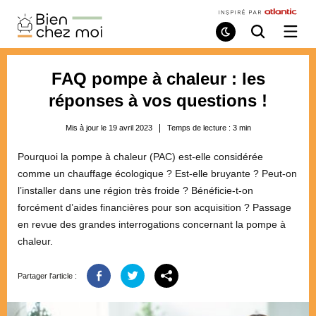
Bien
Chez
Mode
Recherche
Ouvri
de
/
Moi
lecture
ferme
le
FAQ pompe à chaleur : les
menu
réponses à vos questions !
Mis à jour le 19 avril 2023
Temps de lecture :
3
min
Pourquoi la pompe à chaleur (PAC) est-elle considérée
comme un chauffage écologique ? Est-elle bruyante ? Peut-on
l’installer dans une région très froide ? Bénéficie-t-on
forcément d’aides financières pour son acquisition ? Passage
en revue des grandes interrogations concernant la pompe à
chaleur.
Partager l'article :