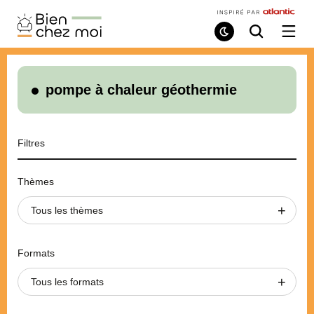
Bien
Chez
Mode
Recherche
Ouvri
de
/
Moi
lecture
ferme
le
menu
pompe à chaleur géothermie
Filtres
Thèmes
Tous les thèmes
Formats
Tous les formats