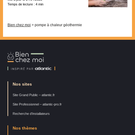
Temps de lecture :
4
min
Pagination
Bien chez moi
>
pompe à chaleur géothermie
Bien
Chez
Moi
Nos sites
Site Grand Public – atlantic.fr
Site Professionnel – atlantic-pro.fr
Recherche d’installateurs
Nos thèmes