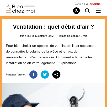
Bien
Chez
Mode
Recherche
Ouvri
de
/
Moi
lecture
ferme
le
Ventilation : quel débit d’air ?
menu
Mis à jour le 13 octobre 2022
Temps de lecture :
2
min
Pour bien choisir un appareil de ventilation, il est nécessaire
de connaître le volume de la pièce et le taux de
renouvellement d’air nécessaire. Comment adapter votre
installation selon votre logement ? Explications.
Partager l'article :