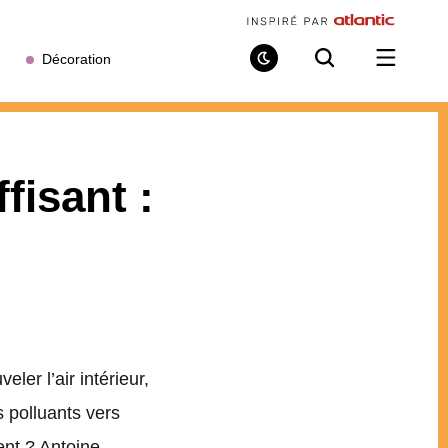
Décoration
Mode
Recherche
Ouvrir
de
/
lecture
fermer
le
menu
ffisant :
er l’air intérieur,
s polluants vers
ent ? Antoine