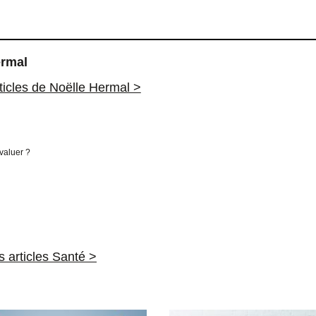
ermal
rticles de Noëlle Hermal >
évaluer ?
es articles Santé >