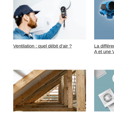
Ventilation : quel débit d’air ?
La différ
A et une