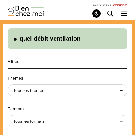
Bien
Chez
Mode
Recherche
Ouvri
de
/
Moi
lecture
ferme
le
menu
quel débit ventilation
Filtres
Thèmes
Tous les thèmes
Formats
Tous les formats