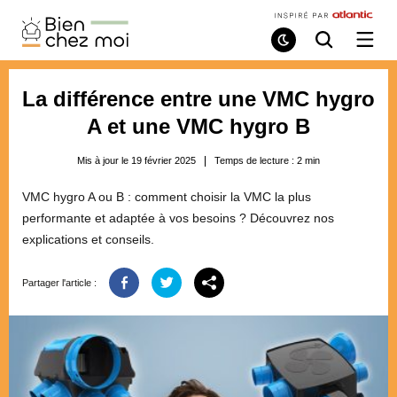
Bien
Chez
Mode
Recherche
Ouvri
de
/
Moi
lecture
ferme
le
La différence entre une VMC hygro
menu
A et une VMC hygro B
Mis à jour le 19 février 2025
Temps de lecture :
2
min
VMC hygro A ou B : comment choisir la VMC la plus
performante et adaptée à vos besoins ? Découvrez nos
explications et conseils.
Partager l'article :