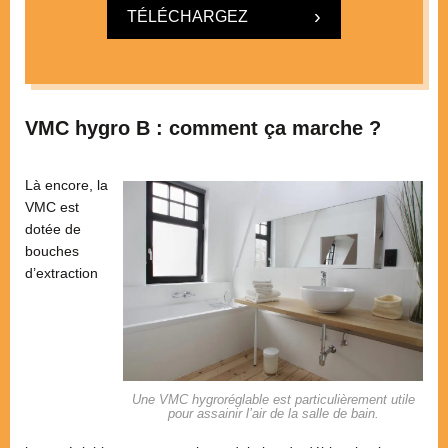
TÉLÉCHARGEZ
VMC hygro B : comment ça marche ?
Là encore, la
VMC est
dotée de
bouches
d’extraction
Une VMC hygroréglable est particulièrement utile
pour assainir l’air de la salle de bain.