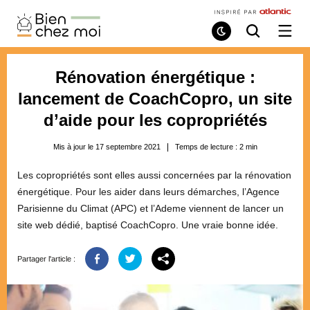
Bien
Chez
Mode
Recherche
Ouvri
de
/
Moi
lecture
ferme
le
Rénovation énergétique :
menu
lancement de CoachCopro, un site
d’aide pour les copropriétés
Mis à jour le 17 septembre 2021
Temps de lecture :
2
min
Les copropriétés sont elles aussi concernées par la rénovation
énergétique. Pour les aider dans leurs démarches, l’Agence
Parisienne du Climat (APC) et l’Ademe viennent de lancer un
site web dédié, baptisé CoachCopro. Une vraie bonne idée.
Partager l'article :