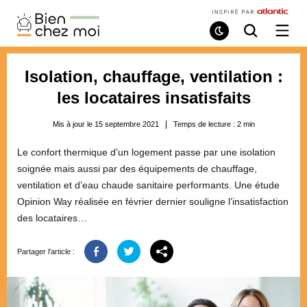
Bien
Chez
Mode
Recherche
Ouvri
de
/
Moi
lecture
ferme
le
Isolation, chauffage, ventilation :
menu
les locataires insatisfaits
Mis à jour le 15 septembre 2021
Temps de lecture :
2
min
Le confort thermique d’un logement passe par une isolation
soignée mais aussi par des équipements de chauffage,
ventilation et d’eau chaude sanitaire performants. Une étude
Opinion Way réalisée en février dernier souligne l’insatisfaction
des locataires…
Partager l'article :