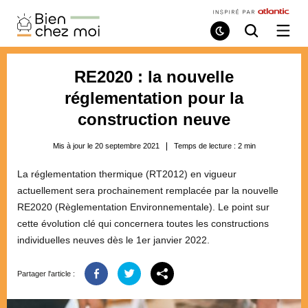
Bien
Chez
Mode
Recherche
Ouvri
de
/
Moi
lecture
ferme
le
RE2020 : la nouvelle
menu
réglementation pour la
construction neuve
Mis à jour le 20 septembre 2021
Temps de lecture :
2
min
La réglementation thermique (RT2012) en vigueur
actuellement sera prochainement remplacée par la nouvelle
RE2020 (Règlementation Environnementale). Le point sur
cette évolution clé qui concernera toutes les constructions
individuelles neuves dès le 1er janvier 2022.
Partager l'article :