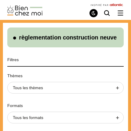
Bien
Chez
Mode
Recherche
Ouvri
de
/
Moi
lecture
ferme
le
menu
règlementation construction neuve
Filtres
Thèmes
Tous les thèmes
Formats
Tous les formats